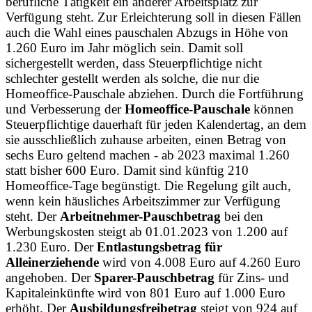
berufliche Tätigkeit ein anderer Arbeitsplatz zur
Verfügung steht. Zur Erleichterung soll in diesen Fällen
auch die Wahl eines pauschalen Abzugs in Höhe von
1.260 Euro im Jahr möglich sein. Damit soll
sichergestellt werden, dass Steuerpflichtige nicht
schlechter gestellt werden als solche, die nur die
Homeoffice-Pauschale abziehen. Durch die Fortführung
und Verbesserung der
Homeoffice-Pauschale
können
Steuerpflichtige dauerhaft für jeden Kalendertag, an dem
sie ausschließlich zuhause arbeiten, einen Betrag von
sechs Euro geltend machen - ab 2023 maximal 1.260
statt bisher 600 Euro. Damit sind künftig 210
Homeoffice-Tage begünstigt. Die Regelung gilt auch,
wenn kein häusliches Arbeitszimmer zur Verfügung
steht. Der
Arbeitnehmer-Pauschbetrag
bei den
Werbungskosten steigt ab 01.01.2023 von 1.200 auf
1.230 Euro. Der
Entlastungsbetrag für
Alleinerziehende
wird von 4.008 Euro auf 4.260 Euro
angehoben. Der
Sparer-Pauschbetrag
für Zins- und
Kapitaleinkünfte wird von 801 Euro auf 1.000 Euro
erhöht. Der
Ausbildungsfreibetrag
steigt von 924 auf