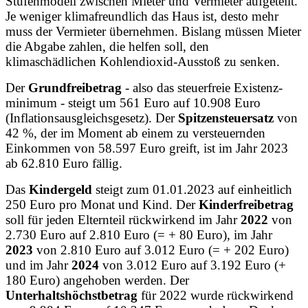
Stufenmodell zwischen Mieter und Vermieter aufgeteilt.
Je weniger klimafreundlich das Haus ist, desto mehr
muss der Vermieter übernehmen. Bislang müssen Mieter
die Abgabe zahlen, die helfen soll, den
klimaschädlichen Kohlendioxid-Ausstoß zu senken.
Der
Grundfreibetrag
- also das steuerfreie Existenz-
minimum - steigt um 561 Euro auf 10.908 Euro
(Inflationsausgleichsgesetz). Der
Spitzensteuersatz
von
42 %, der im Moment ab einem zu versteuernden
Einkommen von 58.597 Euro greift, ist im Jahr 2023
ab 62.810 Euro fällig.
Das
Kindergeld
steigt zum 01.01.2023 auf einheitlich
250 Euro pro Monat und Kind. Der
Kinderfreibetrag
soll für jeden Elternteil rückwirkend im Jahr
2022
von
2.730 Euro auf 2.810 Euro (= + 80 Euro), im Jahr
2023
von 2.810 Euro auf 3.012 Euro (= + 202 Euro)
und im Jahr
2024
von 3.012 Euro auf 3.192 Euro (+
180 Euro) angehoben werden. Der
Unterhaltshöchstbetrag
für 2022 wurde rückwirkend