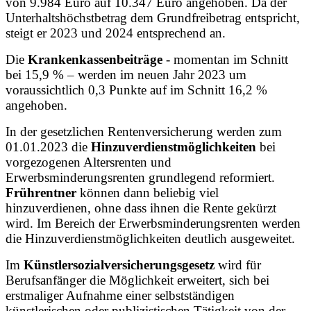
von 9.984 Euro auf 10.347 Euro angehoben. Da der
Unterhaltshöchstbetrag dem Grundfreibetrag entspricht,
steigt er 2023 und 2024 entsprechend an.
Die
Krankenkassenbeiträge
- momentan im Schnitt
bei 15,9 % – werden im neuen Jahr 2023 um
voraussichtlich 0,3 Punkte auf im Schnitt 16,2 %
angehoben.
In der gesetzlichen Rentenversicherung werden zum
01.01.2023 die
Hinzuverdienstmöglichkeiten
bei
vorgezogenen Altersrenten und
Erwerbsminderungsrenten grundlegend reformiert.
Frührentner
können dann beliebig viel
hinzuverdienen, ohne dass ihnen die Rente gekürzt
wird. Im Bereich der Erwerbsminderungsrenten werden
die Hinzuverdienstmöglichkeiten deutlich ausgeweitet.
Im
Künstlersozialversicherungsgesetz
wird für
Berufsanfänger die Möglichkeit erweitert, sich bei
erstmaliger Aufnahme einer selbstständigen
künstlerischen oder publizistischen Tätigkeit von der