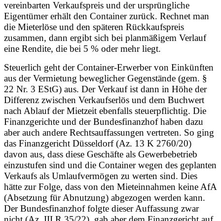
vereinbarten Verkaufspreis und der ursprüngliche
Eigentümer erhält den Container zurück. Rechnet man
die Mieterlöse und den späteren Rückkaufspreis
zusammen, dann ergibt sich bei planmäßigem Verlauf
eine Rendite, die bei 5 % oder mehr liegt.
Steuerlich geht der Container-Erwerber von Einkünften
aus der Vermietung beweglicher Gegenstände (gem. §
22 Nr. 3 EStG) aus. Der Verkauf ist dann in Höhe der
Differenz zwischen Verkaufserlös und dem Buchwert
nach Ablauf der Mietzeit ebenfalls steuerpflichtig. Die
Finanzgerichte und der Bundesfinanzhof haben dazu
aber auch andere Rechtsauffassungen vertreten. So ging
das Finanzgericht Düsseldorf (Az. 13 K 2760/20)
davon aus, dass diese Geschäfte als Gewerbebetrieb
einzustufen sind und die Container wegen des geplanten
Verkaufs als Umlaufvermögen zu werten sind. Dies
hätte zur Folge, dass von den Mieteinnahmen keine AfA
(Absetzung für Abnutzung) abgezogen werden kann.
Der Bundesfinanzhof folgte dieser Auffassung zwar
nicht (Az. III R 35/22), gab aber dem Finanzgericht auf,