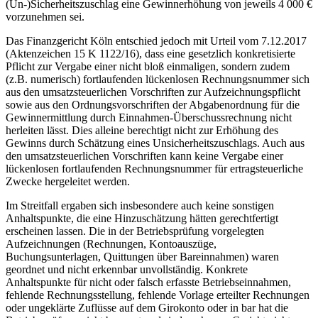
(Un-)Sicherheitszuschlag eine Gewinnerhöhung von jeweils 4 000 €
vorzunehmen sei.
Das Finanzgericht Köln entschied jedoch mit Urteil vom 7.12.2017
(Aktenzeichen 15 K 1122/16), dass eine gesetzlich konkretisierte
Pflicht zur Vergabe einer nicht bloß einmaligen, sondern zudem
(z.B. numerisch) fortlaufenden lückenlosen Rechnungsnummer sich
aus den umsatzsteuerlichen Vorschriften zur Aufzeichnungspflicht
sowie aus den Ordnungsvorschriften der Abgabenordnung für die
Gewinnermittlung durch Einnahmen-Überschussrechnung nicht
herleiten lässt. Dies alleine berechtigt nicht zur Erhöhung des
Gewinns durch Schätzung eines Unsicherheitszuschlags. Auch aus
den umsatzsteuerlichen Vorschriften kann keine Vergabe einer
lückenlosen fortlaufenden Rechnungsnummer für ertragsteuerliche
Zwecke hergeleitet werden.
Im Streitfall ergaben sich insbesondere auch keine sonstigen
Anhaltspunkte, die eine Hinzuschätzung hätten gerechtfertigt
erscheinen lassen. Die in der Betriebsprüfung vorgelegten
Aufzeichnungen (Rechnungen, Kontoauszüge,
Buchungsunterlagen, Quittungen über Bareinnahmen) waren
geordnet und nicht erkennbar unvollständig. Konkrete
Anhaltspunkte für nicht oder falsch erfasste Betriebseinnahmen,
fehlende Rechnungsstellung, fehlende Vorlage erteilter Rechnungen
oder ungeklärte Zuflüsse auf dem Girokonto oder in bar hat die