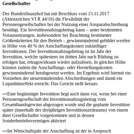
Gesellschafter
Der Bundesfinanzhof hat mit Beschluss vom 15.11.2017
(Aktenzeichen VI R 44/16) die Flexibilität der
Personengesellschaften bei der Nutzung einer Ansparabschreibung
bestätigt. Ein Investitionsabzugsbetrag kann – unter bestimmten
Voraussetzungen, insbesondere bei Beachtung bestimmter
Größenkriterien für den Betrieb – gewinnmindernd gebildet werden
in Höhe von 40 % der Anschaffungskosten zukünftiger
Investitionen. Der Investitionsabzugsbetrag ist im Jahr der
Investition, welche spätestens im dritten Jahr nach Bildung zu
erfolgen hat, ertragswirksam wieder aufzulösen. In gleicher Höhe
können zudem die Anschaffungs- oder Herstellungskosten
gewinnmindernd herabgesetzt werden. Im Ergebnis wird hiermit ein
Vorziehen der steuermindernden Abschreibungen und damit ein
Liquiditätseffekt erreicht. Das Gericht stellt heraus:
»»Eine begünstigte Investition liegt auch dann vor, wenn bei einer
Personengesellschaft der Investitionsabzugsbetrag vom
Gesamthandsgewinn abgezogen wurde und die geplante Investition
später (innerhalb des dreijährigen Investitionszeitraums) von einem
ihrer Gesellschafter vorgenommen und in dessen
Sonderbetriebsvermögen aktiviert
»»Im Wirtschaftsjahr der Anschaffung ist der in Anspruch