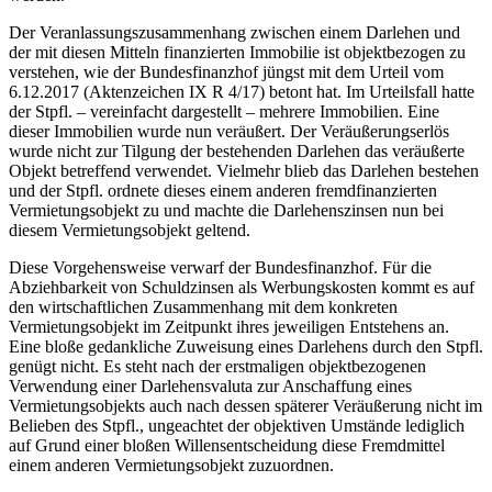
Der Veranlassungszusammenhang zwischen einem Darlehen und
der mit diesen Mitteln finanzierten Immobilie ist objektbezogen zu
verstehen, wie der Bundesfinanzhof jüngst mit dem Urteil vom
6.12.2017 (Aktenzeichen IX R 4/17) betont hat. Im Urteilsfall hatte
der Stpfl. – vereinfacht dargestellt – mehrere Immobilien. Eine
dieser Immobilien wurde nun veräußert. Der Veräußerungserlös
wurde nicht zur Tilgung der bestehenden Darlehen das veräußerte
Objekt betreffend verwendet. Vielmehr blieb das Darlehen bestehen
und der Stpfl. ordnete dieses einem anderen fremdfinanzierten
Vermietungsobjekt zu und machte die Darlehenszinsen nun bei
diesem Vermietungsobjekt geltend.
Diese Vorgehensweise verwarf der Bundesfinanzhof. Für die
Abziehbarkeit von Schuldzinsen als Werbungskosten kommt es auf
den wirtschaftlichen Zusammenhang mit dem konkreten
Vermietungsobjekt im Zeitpunkt ihres jeweiligen Entstehens an.
Eine bloße gedankliche Zuweisung eines Darlehens durch den Stpfl.
genügt nicht. Es steht nach der erstmaligen objektbezogenen
Verwendung einer Darlehensvaluta zur Anschaffung eines
Vermietungsobjekts auch nach dessen späterer Veräußerung nicht im
Belieben des Stpfl., ungeachtet der objektiven Umstände lediglich
auf Grund einer bloßen Willensentscheidung diese Fremdmittel
einem anderen Vermietungsobjekt zuzuordnen.