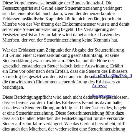
Diese Vorgehensweise bestätigte der Bundesfinanzhof. Die
Festsetzungsfrist auf Grund einer Steuerhinterziehung verlängert
sich bei einemErbfall auch dann, wenn der demenzerkrankte
Erblasser ausländische Kapitaleinkünfte nicht erklärt, jedoch ein
Miterbe von der Ver ürzung der Einkommensteuer wusste und damit
selbst eine Steuerhinterziehung begeht. Die Verlängerung der
Festsetzungsfrist auf zehn Jahre wirkt dabei auch zu Lasten des
Miterben, der von der Steuerhinterziehung keine Kenntnis hat.
War der Erblasser zum Zeitpunkt der Abgabe der Steuererklärung
auf Grund einer Demenzerkrankung geschäftsunfähig, ist seine
Steuererklärung zwar unwirksam. Dies hat auf die Höhe der
gesetzlich entstandenen Steuer jedoch keine Auswirkung. Erfährt
ein Erbe vor oder nach dem Erbfall, dass die Steuern des Erblassers
Tel. 030 / 300 938 - 0
zu niedrig festgesetzt wurden, ist er auch in diesem Fall verpflichtet,
die (unwirksame) Einkommensteuererklärung des Erblassers zu
Adresse
berichtigen.
Steuernews
Diese Berichtigungspflicht wird auch nicht dadurch ausgeschlossen,
dass er bereits vor dem Tod des Erblassers Kenntnis davon hatte,
dass dessen Steuererklärung unrichtig ist. Unterlässt er dies, begeht
er eine Steuerhinterziehung. Diese Steuerhinterziehung führt dazu,
dass sich bei allen Miterben die Festsetzungsfrist für die verkürzte
Steuer auf zehn Jahre verlängert. Wie das Gericht hervorhebt, trifft
dies auch den Miterben, der weder selbst eine Steuerhinterziehung