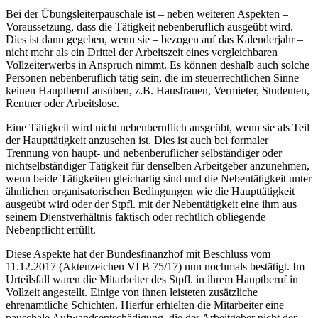
Bei der Übungsleiterpauschale ist – neben weiteren Aspekten –
Voraussetzung, dass die Tätigkeit nebenberuflich ausgeübt wird.
Dies ist dann gegeben, wenn sie – bezogen auf das Kalenderjahr –
nicht mehr als ein Drittel der Arbeitszeit eines vergleichbaren
Vollzeiterwerbs in Anspruch nimmt. Es können deshalb auch solche
Personen nebenberuflich tätig sein, die im steuerrechtlichen Sinne
keinen Hauptberuf ausüben, z.B. Hausfrauen, Vermieter, Studenten,
Rentner oder Arbeitslose.
Eine Tätigkeit wird nicht nebenberuflich ausgeübt, wenn sie als Teil
der Haupttätigkeit anzusehen ist. Dies ist auch bei formaler
Trennung von haupt- und nebenberuflicher selbständiger oder
nichtselbständiger Tätigkeit für denselben Arbeitgeber anzunehmen,
wenn beide Tätigkeiten gleichartig sind und die Nebentätigkeit unter
ähnlichen organisatorischen Bedingungen wie die Haupttätigkeit
ausgeübt wird oder der Stpfl. mit der Nebentätigkeit eine ihm aus
seinem Dienstverhältnis faktisch oder rechtlich obliegende
Nebenpflicht erfüllt.
Diese Aspekte hat der Bundesfinanzhof mit Beschluss vom
11.12.2017 (Aktenzeichen VI B 75/17) nun nochmals bestätigt. Im
Urteilsfall waren die Mitarbeiter des Stpfl. in ihrem Hauptberuf in
Vollzeit angestellt. Einige von ihnen leisteten zusätzliche
ehrenamtliche Schichten. Hierfür erhielten die Mitarbeiter eine
pauschale Aufwandsentschädigung, die der Arbeitgeber nicht der