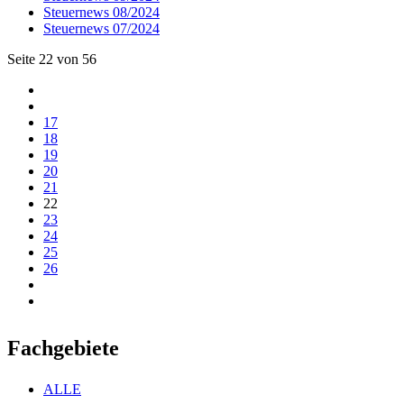
Steuernews 08/2024
Steuernews 07/2024
Seite 22 von 56
17
18
19
20
21
22
23
24
25
26
Fachgebiete
ALLE