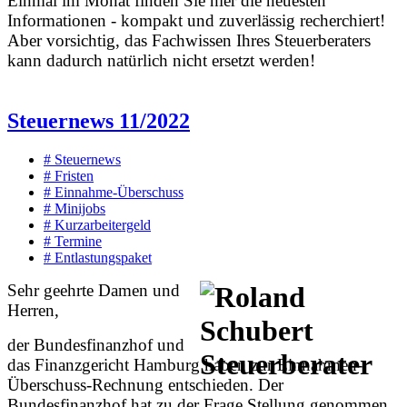
Einmal im Monat finden Sie hier die neuesten
Informationen - kompakt und zuverlässig recherchiert!
Aber vorsichtig, das Fachwissen Ihres Steuerberaters
kann dadurch natürlich nicht ersetzt werden!
Steuernews 11/2022
# Steuernews
# Fristen
# Einnahme-Überschuss
# Minijobs
# Kurzarbeitergeld
# Termine
# Entlastungspaket
Sehr geehrte Damen und
Herren,
der Bundesfinanzhof und
das Finanzgericht Hamburg haben zur Einnahmen-
Überschuss-Rechnung entschieden. Der
Bundesfinanzhof hat zu der Frage Stellung genommen,