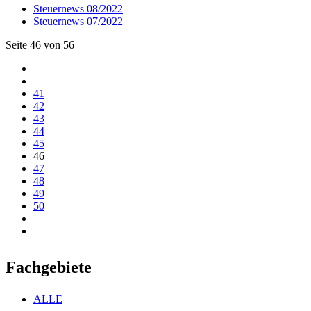
Steuernews 08/2022
Steuernews 07/2022
Seite 46 von 56
41
42
43
44
45
46
47
48
49
50
Fachgebiete
ALLE